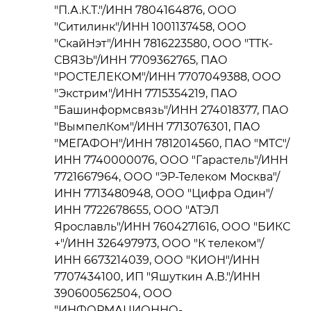
"П.А.К.Т."/ИНН 7804164876, ООО
"Ситилинк"/ИНН 1001137458, ООО
"СкайНэт"/ИНН 7816223580, ООО "ТТК-
СВЯЗЬ"/ИНН 7709362765, ПАО
"РОСТЕЛЕКОМ"/ИНН 7707049388, ООО
"Экстрим"/ИНН 7715354219, ПАО
"Башинформсвязь"/ИНН 274018377, ПАО
"ВымпелКом"/ИНН 7713076301, ПАО
"МЕГАФОН"/ИНН 7812014560, ПАО "МТС"/
ИНН 7740000076, ООО "Гарастель"/ИНН
7721667964, ООО "ЭР-Телеком Москва"/
ИНН 7713480948, ООО "Цифра Один"/
ИНН 7722678655, ООО "АТЭЛ
Ярославль"/ИНН 7604271616, ООО "БИКС
+"/ИНН 326497973, ООО "К телеком"/
ИНН 6673214039, ООО "КИОН"/ИНН
7707434100, ИП "Яшуткин А.В."/ИНН
390600562504, ООО
"ИНФОРМАЦИОННО-