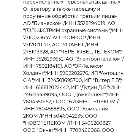
перечисленных персональных данных
Оператору, а также передачу и
поручение обработки третьим лицам
АО "Бизнеском"/ИНН 3528294019, АО
"ГОЛЬФСТРИМ охранные системы"/ИНН
7710023647, АО "КОМКОР"/ИНН
7717020170, АО "УФАНЕТ"/ИНН
278109628, АО "ЧЕРЕПОВЕЦ ТЕЛЕКОМ"/
ИНН 3528293632, АО "Электронтелеком"/
ИНН 7802184161, АО "ЭР-Телеком
Холдинг"/ИНН 5902202276, ИП "Антошин
С.А."/ИНН 324301695700, ИП "Витер Е.В"/
ИНН 616812022442, ИП "Дудин Д.В."/ИНН
246215439093, ООО "Домконнект"/ИНН
7604350152, ООО "БИЗНЕС ТЕЛЕКОМ"/
ИНН 7804558895, ООО "Компания
2КОМ"/ИНН 5046042235, ООО
"НОВОТЕЛЕКОМ"/ИНН 5406260827,
ООО "Окнет"/ИНН 7709466066, ООО