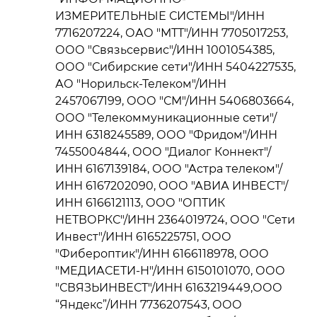
ИЗМЕРИТЕЛЬНЫЕ СИСТЕМЫ"/ИНН
7716207224, ОАО "МТТ"/ИНН 7705017253,
ООО "Связьсервис"/ИНН 1001054385,
ООО "Сибирские сети"/ИНН 5404227535,
АО "Норильск-Телеком"/ИНН
2457067199, ООО "СМ"/ИНН 5406803664,
ООО "Телекоммуникационные сети"/
ИНН 6318245589, ООО "Фридом"/ИНН
7455004844, ООО "Диалог Коннект"/
ИНН 6167139184, ООО "Астра телеком"/
ИНН 6167202090, ООО "АВИА ИНВЕСТ"/
ИНН 6166121113, ООО "ОПТИК
НЕТВОРКС"/ИНН 2364019724, ООО "Сети
Инвест"/ИНН 6165225751, ООО
"Фибероптик"/ИНН 6166118978, ООО
"МЕДИАСЕТИ-Н"/ИНН 6150101070, ООО
"СВЯЗЬИНВЕСТ"/ИНН 6163219449,ООО
“Яндекс”/ИНН 7736207543, ООО