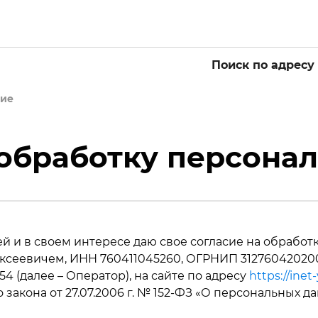
Поиск по адресу
сие
Официаль
 обработку персона
партнёр
в
Ярославле
лей и в своем интересе даю свое согласие на обраб
еевичем, ИНН 760411045260, ОГРНИП 3127604202000
кв. 54 (далее – Оператор), на сайте по адресу
https://inet-
закона от 27.07.2006 г. № 152-ФЗ «О персональных 