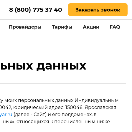
8 (800) 775 37 40
Заказать звонок
Провайдеры
Тарифы
Акции
FAQ
ный
льных данных
отку моих персональных данных Индивидуальным
42, юридический адрес: 150046, Ярославская
yar.ru
(далее - Сайт) и его поддоменах, в
данных», относящихся к перечисленным ниже